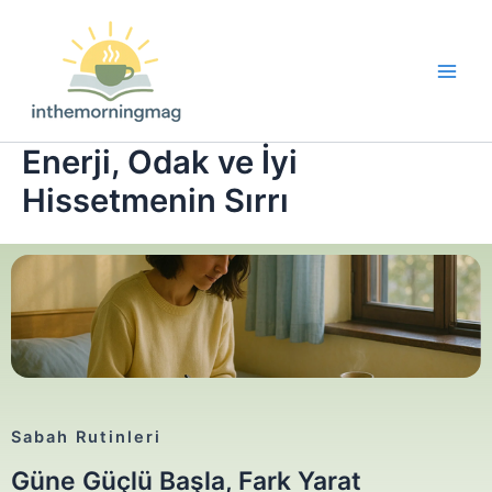
İçeriğe
atla
Main
Men
Enerji, Odak ve İyi
Hissetmenin Sırrı
Sabah Rutinleri
Güne Güçlü Başla, Fark Yarat