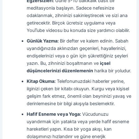
Egzersizleri:
Güne 5-10 dakikalık basit bir
meditasyonla başlayın. Sadece nefesinize
odaklanmak, zihninizi sakinleştirecek ve sizi ana
getirecektir. Birçok ücretsiz uygulama veya
YouTube videosu bu konuda size yardımcı olabilir.
Günlük Yazma:
Bir defter ve kalem edinin. Sabah
uyandığınızda aklınızdan geçenleri, hayallerinizi,
endişelerinizi veya o gün için şükrettiğiniz şeyleri
yazın. Bu, zihninizi boşaltmanın ve
içsel
düşüncelerinizi düzenlemenin
harika bir yoludur.
Kitap Okuma:
Telefonunuzdaki haberler yerine,
ilginizi çeken bir kitabı okuyun. Kurgu veya kişisel
gelişim fark etmez, önemli olan beyninizi yavaş ve
derinlemesine bir bilgi akışıyla beslemektir.
Hafif Esneme veya Yoga:
Vücudunuzu
uyandırmak için yatakta veya yerde hafif esneme
hareketleri yapın. Kısa bir yoga akışı, kan
dolaşımınızı hızlandırır ve güne enerjik