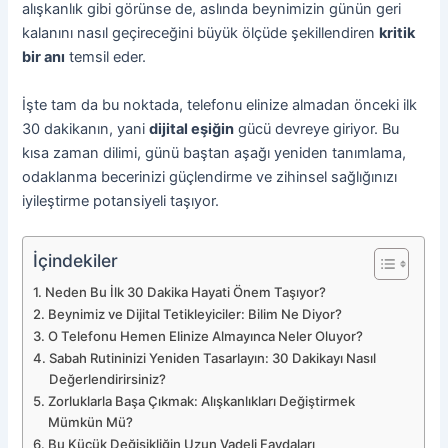
alışkanlık gibi görünse de, aslında beynimizin günün geri
kalanını nasıl geçireceğini büyük ölçüde şekillendiren
kritik
bir anı
temsil eder.
İşte tam da bu noktada, telefonu elinize almadan önceki ilk
30 dakikanın, yani
dijital eşiğin
gücü devreye giriyor. Bu
kısa zaman dilimi, günü baştan aşağı yeniden tanımlama,
odaklanma becerinizi güçlendirme ve zihinsel sağlığınızı
iyileştirme potansiyeli taşıyor.
İçindekiler
Neden Bu İlk 30 Dakika Hayati Önem Taşıyor?
Beynimiz ve Dijital Tetikleyiciler: Bilim Ne Diyor?
O Telefonu Hemen Elinize Almayınca Neler Oluyor?
Sabah Rutininizi Yeniden Tasarlayın: 30 Dakikayı Nasıl
Değerlendirirsiniz?
Zorluklarla Başa Çıkmak: Alışkanlıkları Değiştirmek
Mümkün Mü?
Bu Küçük Değişikliğin Uzun Vadeli Faydaları