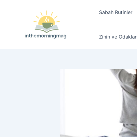
İçeriğe
atla
Sabah Rutinleri
Zihin ve Odakl