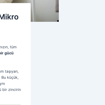
Mikro
mızın, tüm
bir gücü
am taşıyan,
. Bu küçük,
ynı
bir zincirin