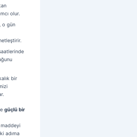
kan
mcı olur.
, o gün
tleştirir.
aatlerinde
luğunu
alık bir
nizi
r.
ze
güçlü bir
r maddeyi
aki adıma