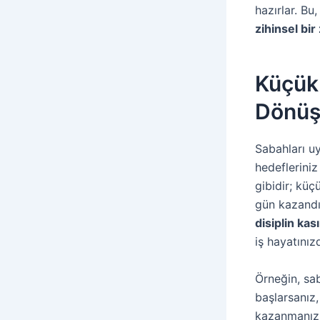
hazırlar. Bu
zihinsel bir 
Küçük 
Dönüş
Sabahları u
hedefleriniz
gibidir; küç
gün kazandığ
disiplin kası
iş hayatınızd
Örneğin, sa
başlarsanız,
kazanmanızı 