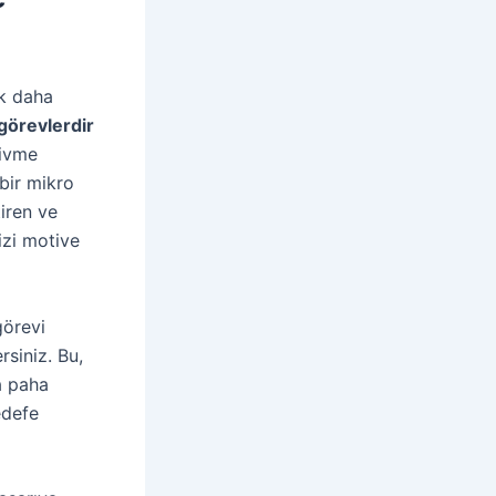
ok daha
görevlerdir
 ivme
bir mikro
tiren ve
izi motive
görevi
rsiniz. Bu,
a paha
edefe