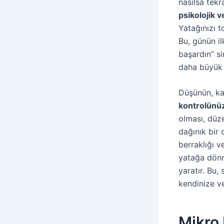
nasılsa tek
psikolojik 
Yatağınızı t
Bu, günün i
başardın” si
daha büyük 
Düşünün, ka
kontrolünü
olması, düze
dağınık bir 
berraklığı v
yatağa dön
yaratır. Bu,
kendinize v
Mikro