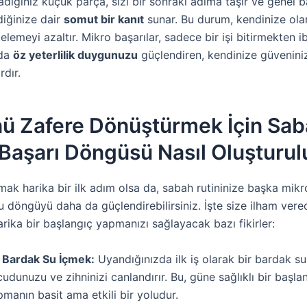
ığınız küçük parça, sizi bir sonraki adıma taşır ve genel b
diğinize dair
somut bir kanıt
sunar. Bu durum, kendinize olan
rtelemeyi azaltır. Mikro başarılar, sadece bir işi bitirmekten i
nda
öz yeterlilik duygunuzu
güçlendiren, kendinize güveniniz
rdır.
ü Zafere Dönüştürmek İçin Sab
Başarı Döngüsü Nasıl Oluşturul
ak harika bir ilk adım olsa da, sabah rutininize başka mikr
u döngüyü daha da güçlendirebilirsiniz. İşte size ilham vere
ika bir başlangıç yapmanızı sağlayacak bazı fikirler:
r Bardak Su İçmek:
Uyandığınızda ilk iş olarak bir bardak s
udunuzu ve zihninizi canlandırır. Bu, güne sağlıklı bir başla
manın basit ama etkili bir yoludur.