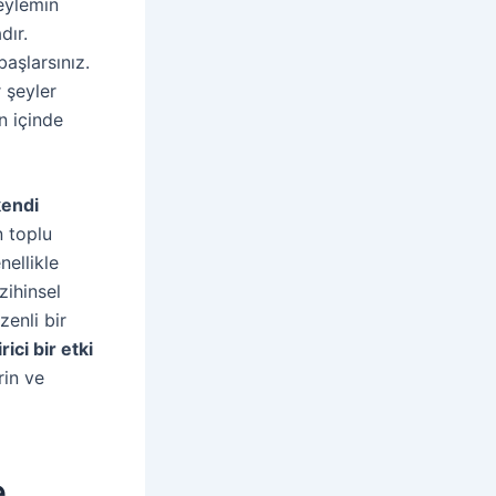
eylemin
ır.
aşlarsınız.
 şeyler
n içinde
kendi
n toplu
nellikle
zihinsel
enli bir
rici bir etki
rin ve
e