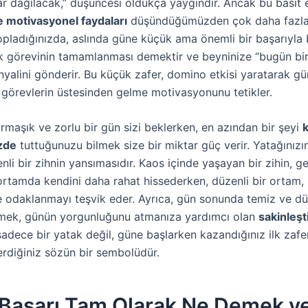
rar dağılacak,” düşüncesi oldukça yaygındır. Ancak bu basit 
ve motivasyonel faydaları
düşündüğümüzden çok daha fazlad
opladığınızda, aslında güne küçük ama önemli bir başarıyla b
lk görevinin tamamlanması demektir ve beyninize “bugün bir
nyalini gönderir. Bu küçük zafer, domino etkisi yaratarak gü
görevlerin üstesinden gelme motivasyonunu tetikler.
rmaşık ve zorlu bir gün sizi beklerken, en azından bir şeyi
zde
tuttuğunuzu bilmek size bir miktar güç verir. Yatağınızı
nli bir zihnin yansımasıdır. Kaos içinde yaşayan bir zihin, ge
ortamda kendini daha rahat hissederken, düzenli bir ortam, 
e odaklanmayı teşvik eder. Ayrıca, gün sonunda temiz ve düz
mek, günün yorgunluğunu atmanıza yardımcı olan
sakinleşti
 sadece bir yatak değil, güne başlarken kazandığınız ilk zafe
erdiğiniz sözün bir sembolüdür.
 Başarı Tam Olarak Ne Demek v