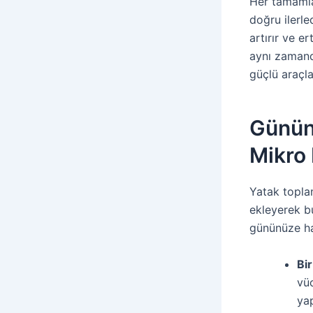
Her tamamlad
doğru ilerle
artırır ve e
aynı zama
güçlü araçla
Günün
Mikro 
Yatak toplam
ekleyerek b
gününüze har
Bi
vüc
yap