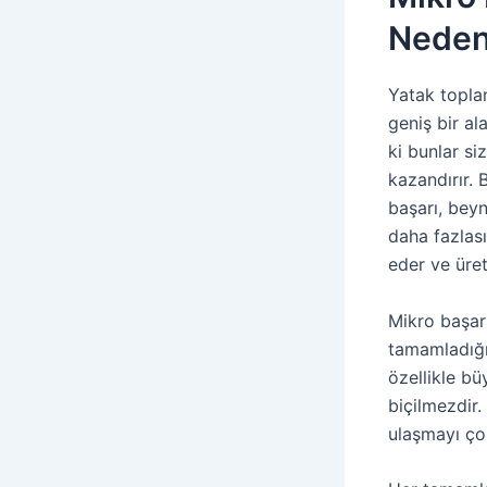
Neden
Yatak topla
geniş bir al
ki bunlar si
kazandırır. 
başarı, beyn
daha fazlas
eder ve üretk
Mikro başar
tamamladığın
özellikle bü
biçilmezdir.
ulaşmayı çok