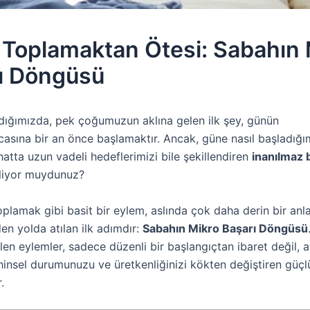
 Toplamaktan Ötesi: Sabahın 
ı Döngüsü
ığımızda, pek çoğumuzun aklına gelen ilk şey, günün
asına bir an önce başlamaktır. Ancak, güne nasıl başladığı
tta uzun vadeli hedeflerimizi bile şekillendiren
inanılmaz 
liyor muydunuz?
oplamak gibi basit bir eylem, aslında çok daha derin bir anl
en yolda atılan ilk adımdır:
Sabahın Mikro Başarı Döngüsü
len eylemler, sadece düzenli bir başlangıçtan ibaret değil, a
nsel durumunuzu ve üretkenliğinizi kökten değiştiren güçlü 
.