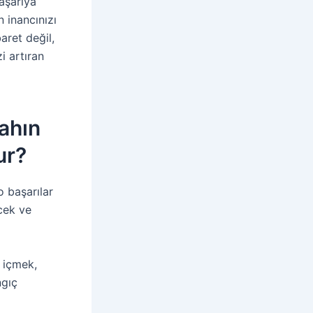
aşarıya
 inancınızı
baret değil,
i artıran
ahın
ur?
o başarılar
cek ve
u içmek,
ngıç