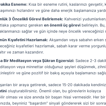
Dakika Esneme:
Kısa bir esneme rutini, kaslarınızı gevşetir, 
aşımınızı hızlandırır ve güne daha enerjik başlamanıza yardı
nlük 3 Öncelikli Görevi Belirlemek:
Kahvenizi yudumlarken
tlaka yapmanız gereken
en önemli üç görevi
belirleyin. Bu,
klanmanızı sağlar ve gün içinde neye öncelik vereceğinizi ne
nün Kıyafetini Hazırlamak:
Akşamdan veya sabahın erken s
yeceğiniz kıyafetleri hazırlamak, sabah karar verme yorgun
ltır ve zaman kazandırır.
sa Bir Meditasyon veya Şükran Egzersizi:
Sadece 2-3 dakik
ditasyon veya minnettar olduğunuz şeyleri düşünmek, zihni
inleştirir ve güne pozitif bir bakış açısıyla başlamanızı sağla
şarıları bir araya getirerek, sadece 15-20 dakikada kendini
tini
oluşturabilirsiniz. Önemli olan, bu görevlerin kolayca
ir olması ve size anında bir başarı hissi vermesidir. Her bi
nızda, beyniniz “başardım” sinyali göndererek sizi bir sonr