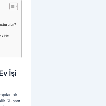
uşturulur?
cek Ne
v İşi
yapılan bir
ilir. “Akşam