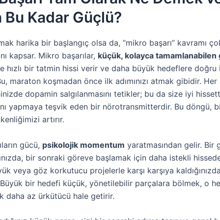
 Bu Kadar Güçlü?
mak harika bir başlangıç olsa da, “mikro başarı” kavramı ç
anı kapsar. Mikro başarılar,
küçük, kolayca tamamlanabilen 
ze hızlı bir tatmin hissi verir ve daha büyük hedeflere doğru
Bu, maraton koşmadan önce ilk adımınızı atmak gibidir. Her 
inizde dopamin salgılanmasını tetikler; bu da size iyi hisset
ını yapmaya teşvik eden bir nörotransmitterdir. Bu döngü, b
enliğimizi artırır.
ıların gücü,
psikolojik momentum
yaratmasından gelir. Bir 
ızda, bir sonraki göreve başlamak için daha istekli hissede
yük veya göz korkutucu projelerle karşı karşıya kaldığınızd
 Büyük bir hedefi küçük, yönetilebilir parçalara bölmek, o h
 daha az ürkütücü hale getirir.