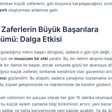
, biriken küçük zaferlerin, gün boyunca karşılaşacağınız zorl
zırh
oluşturması anlamına gelir.
Zaferlerin Büyük Başarılara
ümü: Dalga Etkisi
yguladığınız mikro başarı döngüsü, sadece o gün için değil,
 için de
muazzam bir etki
yaratır. Bu, bir nehrin akışının ba
ük bir damla ile başlar, ancak sonunda güçlü bir akarsuya d
ınız küçük zaferler, birikerek kendinize olan güveninizi artı
nızı
güçlendirir. Bu disiplin, sadece yatağınızı toplamakla sın
a, kişisel gelişiminizde ve ilişkilerinizde de kendini gösterir.
bah rutininizin bir parçası olarak her gün 15 dakika okumay
 bu küçük eylem zamanla bilgi birikiminizi artırır, yeni becer
sağlar ve hatta kariyerinizde yeni kapılar açabilir. Ya da d