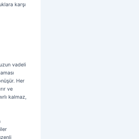
uklara karşı
 uzun vadeli
şlaması
önüşür. Her
rır ve
ırlı kalmaz,
a
iler
üzenli