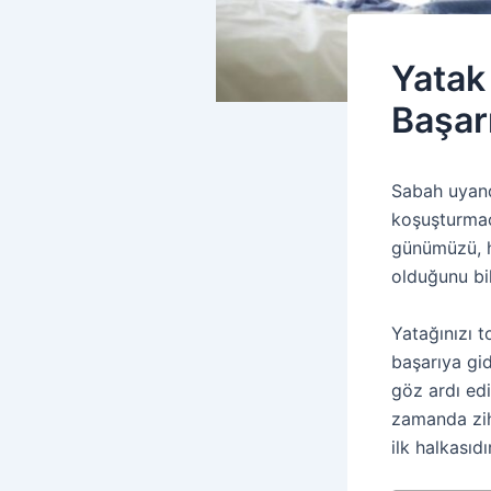
Yatak
Başar
Sabah uyand
koşuşturmac
günümüzü, ha
olduğunu bi
Yatağınızı t
başarıya gid
göz ardı edi
zamanda zihi
ilk halkasıdır