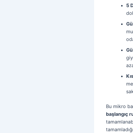
5 
dol
Gü
mu
oda
Gü
gi
aza
Kı
me
sak
Bu mikro ba
başlangıç ru
tamamlanabil
tamamladığı