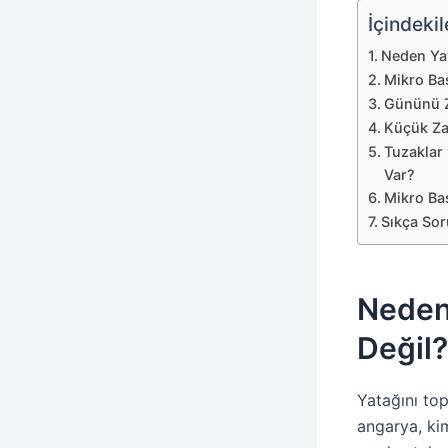
İçindekil
Neden Yat
Mikro Ba
Gününü Z
Küçük Za
Tuzaklar
Var?
Mikro Baş
Sıkça Sor
Neden 
Değil?
Yatağını top
angarya, ki