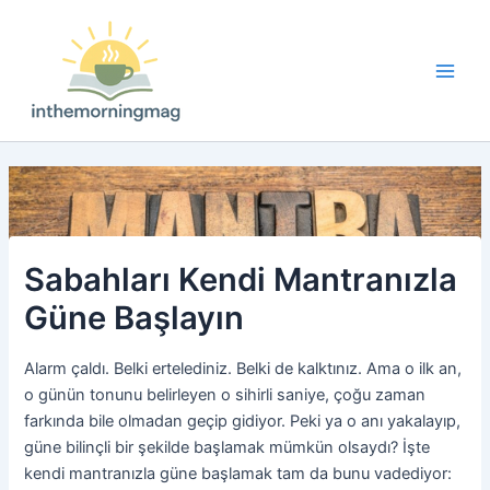
İçeriğe
atla
Main
Men
Sabahları Kendi Mantranızla
Güne Başlayın
Alarm çaldı. Belki ertelediniz. Belki de kalktınız. Ama o ilk an,
o günün tonunu belirleyen o sihirli saniye, çoğu zaman
farkında bile olmadan geçip gidiyor. Peki ya o anı yakalayıp,
güne bilinçli bir şekilde başlamak mümkün olsaydı? İşte
kendi mantranızla güne başlamak tam da bunu vadediyor: