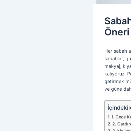
Sabah
Öneri
Her sabah a
sabahlar, g
makyaj, kıy
kalıyoruz. P
getirmek müm
ve güne dah
İçindekil
1. Gece K
2. Gardır
3. Makyaj