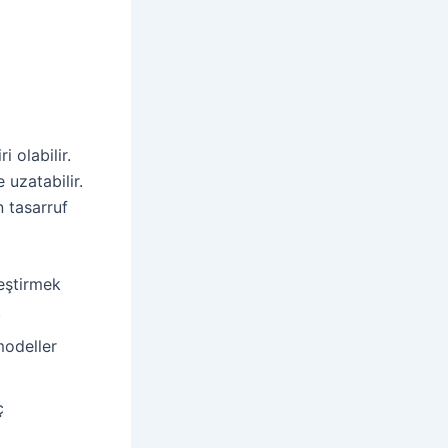
 olabilir.
 uzatabilir.
 tasarruf
eştirmek
.
odeller
ç