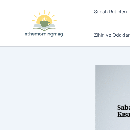
İçeriğe
atla
Sabah Rutinleri
Zihin ve Odakl