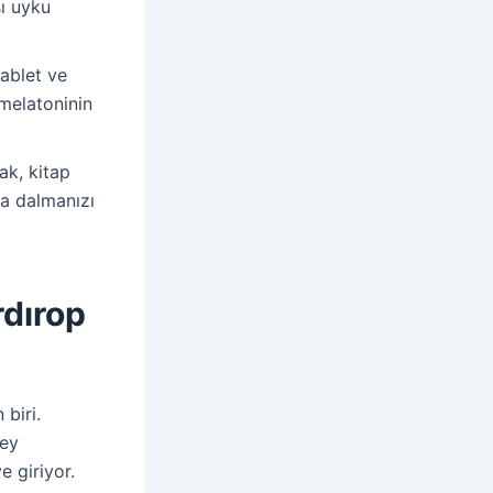
sı uyku
tablet ve
 melatoninin
ak, kitap
ya dalmanızı
rdırop
biri.
şey
e giriyor.