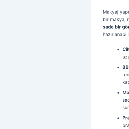
Makyaj yapm
bir makyaj r
sade bir g
hazırlanabili
Ci
aza
BB
ren
kap
Mas
sad
sü
Pra
pra