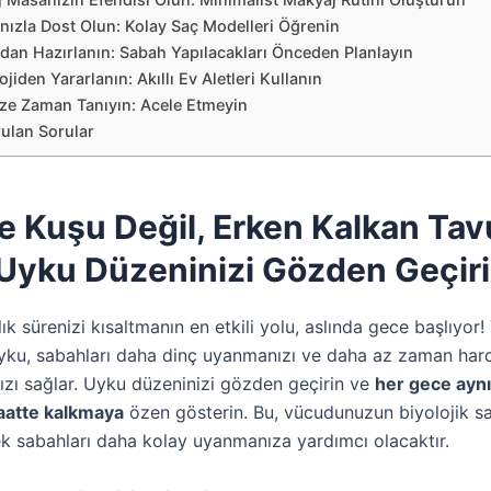
ınızla Dost Olun: Kolay Saç Modelleri Öğrenin
dan Hazırlanın: Sabah Yapılacakları Önceden Planlayın
ojiden Yararlanın: Akıllı Ev Aletleri Kullanın
ize Zaman Tanıyın: Acele Etmeyin
rulan Sorular
e Kuşu Değil, Erken Kalkan Ta
 Uyku Düzeninizi Gözden Geçir
ık sürenizi kısaltmanın en etkili yolu, aslında gece başlıyor! 
r uyku, sabahları daha dinç uyanmanızı ve daha az zaman ha
ızı sağlar. Uyku düzeninizi gözden geçirin ve
her gece aynı
saatte kalkmaya
özen gösterin. Bu, vücudunuzun biyolojik sa
k sabahları daha kolay uyanmanıza yardımcı olacaktır.