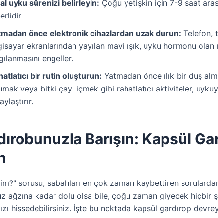
al uyku sürenizi belirleyin:
Çoğu yetişkin için 7-9 saat ara
erlidir.
tmadan önce elektronik cihazlardan uzak durun:
Telefon, 
gisayar ekranlarından yayılan mavi ışık, uyku hormonu olan
gılanmasını engeller.
atlatıcı bir rutin oluşturun:
Yatmadan önce ılık bir duş alm
mak veya bitki çayı içmek gibi rahatlatıcı aktiviteler, uyku
aylaştırır.
dırobunuzla Barışın: Kapsül Ga
n
im?" sorusu, sabahları en çok zaman kaybettiren sorulardan 
z ağzına kadar dolu olsa bile, çoğu zaman giyecek hiçbir 
zı hissedebilirsiniz. İşte bu noktada kapsül gardırop devrey