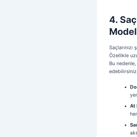
4. Saç
Model
Saçlarınızı 
Özellikle uz
Bu nedenle
edebilirsiniz
Doğ
yer
At
hem
Saç
aks