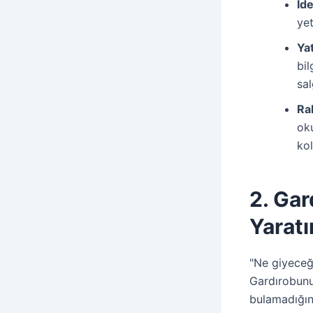
İde
yet
Ya
bil
sal
Rah
oku
kol
2. Gar
Yaratı
"Ne giyeceğ
Gardırobunu
bulamadığını