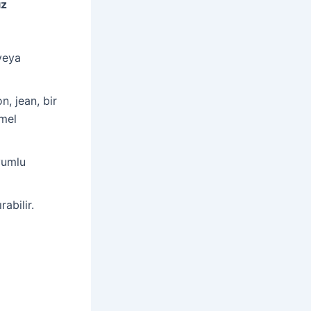
ız
veya
, jean, bir
emel
yumlu
rabilir.