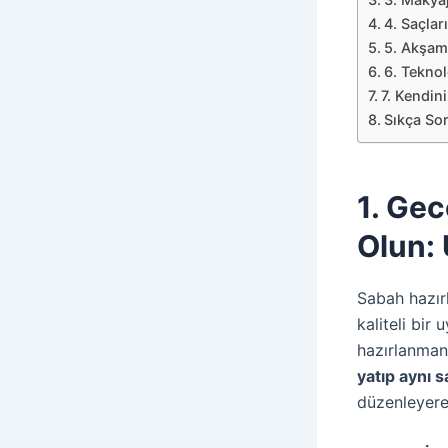
4. Saçlar
5. Akşam
6. Teknol
7. Kendin
Sıkça So
1. Gec
Olun:
Sabah hazırl
kaliteli bi
hazırlanman
yatıp aynı 
düzenleyere