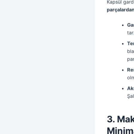
Kapsül gard
parçalarda
Ga
tar
Tem
bla
par
Ren
olm
Ak
Şal
3. Mak
Minima