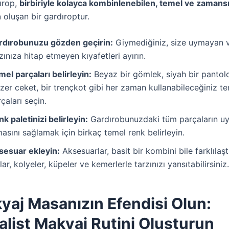
ırop,
birbiriyle kolayca kombinlenebilen, temel ve zamans
n
oluşan bir gardıroptur.
rdırobunuzu gözden geçirin:
Giymediğiniz, size uymayan 
zınıza hitap etmeyen kıyafetleri ayırın.
el parçaları belirleyin:
Beyaz bir gömlek, siyah bir pantolon
zer ceket, bir trençkot gibi her zaman kullanabileceğiniz t
çaları seçin.
k paletinizi belirleyin:
Gardırobunuzdaki tüm parçaların u
asını sağlamak için birkaç temel renk belirleyin.
sesuar ekleyin:
Aksesuarlar, basit bir kombini bile farklılaştı
lar, kolyeler, küpeler ve kemerlerle tarzınızı yansıtabilirsiniz.
yaj Masanızın Efendisi Olun:
list Makyaj Rutini Oluşturun