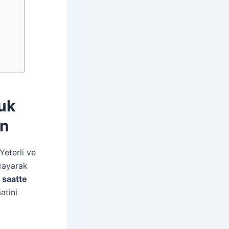
vuk
in
Yeterli ve
rcayarak
 saatte
atini