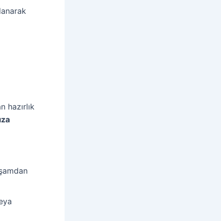
lanarak
n hazırlık
ıza
akşamdan
veya