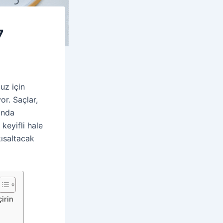
7
uz için
r. Saçlar,
unda
keyifli hale
kısaltacak
irin