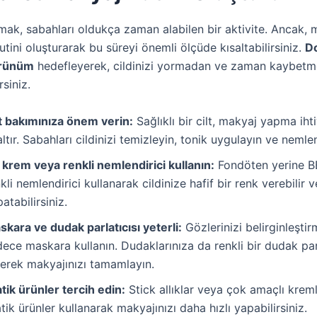
ak, sabahları oldukça zaman alabilen bir aktivite. Ancak, m
utini oluşturarak bu süreyi önemli ölçüde kısaltabilirsiniz.
Do
örünüm
hedefleyerek, cildinizi yormadan ve zaman kaybet
rsiniz.
lt bakımınıza önem verin:
Sağlıklı bir cilt, makyaj yapma ihti
ltır. Sabahları cildinizi temizleyin, tonik uygulayın ve nemlen
 krem veya renkli nemlendirici kullanın:
Fondöten yerine B
kli nemlendirici kullanarak cildinize hafif bir renk verebilir v
atabilirsiniz.
kara ve dudak parlatıcısı yeterli:
Gözlerinizi belirginleştir
ece maskara kullanın. Dudaklarınıza da renkli bir dudak parl
rerek makyajınızı tamamlayın.
tik ürünler tercih edin:
Stick allıklar veya çok amaçlı kreml
tik ürünler kullanarak makyajınızı daha hızlı yapabilirsiniz.