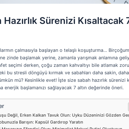
 Hazırlık Sürenizi Kısaltacak 
larmın çalmasıyla başlayan o telaşlı koşuşturma… Birçoğum
üne zinde başlamak yerine, zamanla yarışmak anlamına geliyo
afet seçimi derken, çoğu zaman kahvaltıyı bile atlamak zor
eki bu stresli döngüyü kırmak ve sabahları daha sakin, daha 
kün mü? Kesinlikle evet! İşte size sabah hazırlık sürenizi 
a enerjik başlamanızı sağlayacak 7 altın değerinde öneri.
er
uşu Değil, Erken Kalkan Tavuk Olun: Uyku Düzeninizi Gözden Geç
obunuzla Barışın: Kapsül Gardırop Yaratın
 Masanızın Efendisi Olun: Minimalist Makyaj Rutini Oluşturun