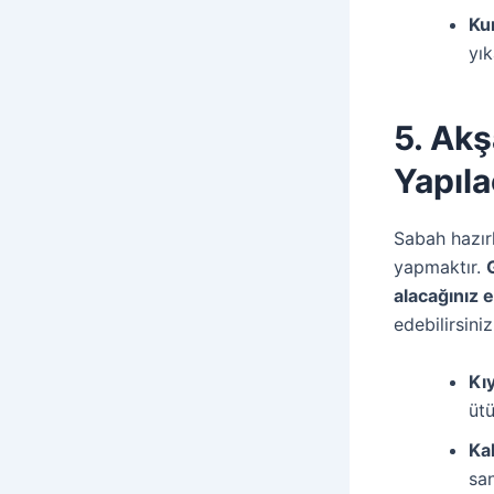
Ku
yık
5. Ak
Yapıla
Sabah hazırl
yapmaktır.
alacağınız 
edebilirsiniz
Kıy
ütü
Kah
san